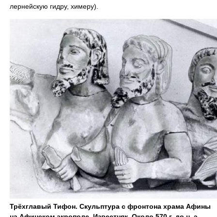
лернейскую гидру, химеру).
Трёхглавый Тифон. Скульптура с фронтона храма Афины
на Афинском акрополе. Известняк. Около 570 г. до н. э.