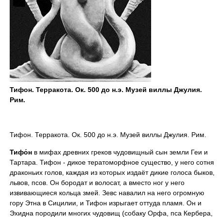
Тифон. Терракота. Ок. 500 до н.э. Музей виллы Джулия.
Рим.
Тифон. Терракота. Ок. 500 до н.э. Музей виллы Джулия. Рим.
Тифо́н
в мифах древних греков чудовищный сын земли Геи и
Тартара. Тифон - дикое тератоморфное существо, у него сотня
драконьих голов, каждая из которых издаёт дикие голоса быков,
львов, псов. Он бородат и волосат, а вместо ног у него
извивающиеся кольца змей. Зевс навалил на него огромную
гору Этна в Сицилии, и Тифон изрыгает оттуда пламя. Он и
Эхидна породили многих чудовищ (собаку Орфа, пса Кербера,