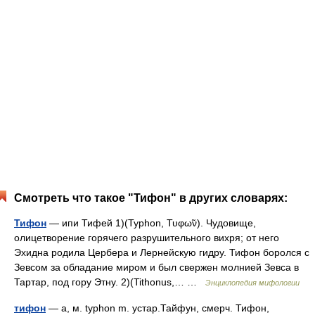
Смотреть что такое "Тифон" в других словарях:
Тифон
— ипи Тифей 1)(Typhon, Τυφω̃ν). Чудовище,
олицетворение горячего разрушительного вихря; от него
Эхидна родила Цербера и Лернейскую гидру. Тифон боролся с
Зевсом за обладание миром и был свержен молнией Зевса в
Тартар, под гору Этну. 2)(Tithonus,… …
Энциклопедия мифологии
тифон
— а, м. typhon m. устар.Тайфун, смерч. Тифон,