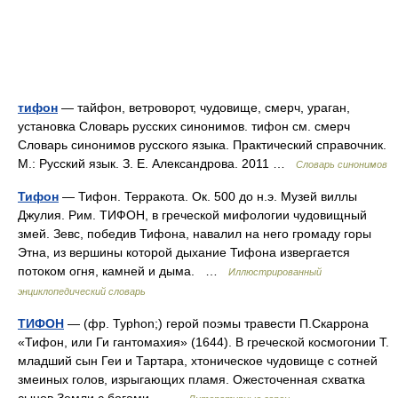
тифон
— тайфон, ветроворот, чудовище, смерч, ураган,
установка Словарь русских синонимов. тифон см. смерч
Словарь синонимов русского языка. Практический справочник.
М.: Русский язык. З. Е. Александрова. 2011 …
Словарь синонимов
Тифон
— Тифон. Терракота. Ок. 500 до н.э. Музей виллы
Джулия. Рим. ТИФОН, в греческой мифологии чудовищный
змей. Зевс, победив Тифона, навалил на него громаду горы
Этна, из вершины которой дыхание Тифона извергается
потоком огня, камней и дыма. …
Иллюстрированный
энциклопедический словарь
ТИФОН
— (фр. Typhon;) герой поэмы травести П.Скаррона
«Тифон, или Ги гантомахия» (1644). В греческой космогонии Т.
младший сын Геи и Тартара, хтоническое чудовище с сотней
змеиных голов, изрыгающих пламя. Ожесточенная схватка