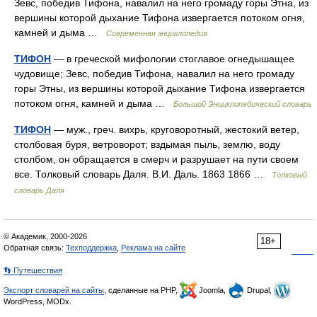
Зевс, победив Тифона, навалил на него громаду горы Этна, из
вершины которой дыхание Тифона извергается потоком огня,
камней и дыма …
Современная энциклопедия
ТИФОН
— в греческой мифологии стоглавое огнедышащее
чудовище; Зевс, победив Тифона, навалил на него громаду
горы Этны, из вершины которой дыхание Тифона извергается
потоком огня, камней и дыма …
Большой Энциклопедический словарь
ТИФОН
— муж., греч. вихрь, круговоротный, жестокий ветер,
столбовая буря, ветроворот; вздымая пыль, землю, воду
столбом, он обращается в смерч и разрушает на пути своем
все. Толковый словарь Даля. В.И. Даль. 1863 1866 …
Толковый
словарь Даля
© Академик, 2000-2026
18+
Обратная связь:
Техподдержка
,
Реклама на сайте
👣 Путешествия
Экспорт словарей на сайты
, сделанные на PHP,
Joomla,
Drupal,
WordPress, MODx.