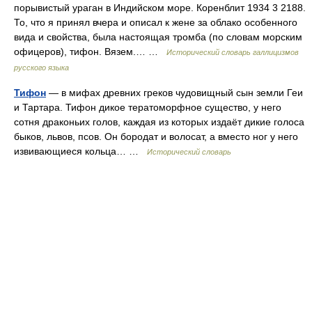
порывистый ураган в Индийском море. Коренблит 1934 3 2188.
То, что я принял вчера и описал к жене за облако особенного
вида и свойства, была настоящая тромба (по словам морским
офицеров), тифон. Вязем.… …
Исторический словарь галлицизмов
русского языка
Тифон
— в мифах древних греков чудовищный сын земли Геи
и Тартара. Тифон дикое тератоморфное существо, у него
сотня драконьих голов, каждая из которых издаёт дикие голоса
быков, львов, псов. Он бородат и волосат, а вместо ног у него
извивающиеся кольца… …
Исторический словарь